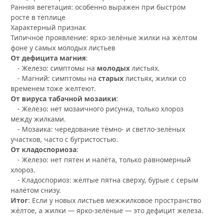
Ранняя вегетация: особенно выражен при быстром
росте в теплице
Характерный признак
Типичное проявление: ярко-зелёные жилки на жёлтом
фоне у самых молодых листьев
От дефицита магния
:
- Железо: симптомы на
молодых
листьях.
- Магний: симптомы на
старых
листьях, жилки со
временем тоже желтеют.
От вируса табачной мозаики
:
- Железо: нет мозаичного рисунка, только хлороз
между жилками.
- Мозаика: чередование тёмно- и светло-зелёных
участков, часто с бугристостью.
От кладоспориоза
:
- Железо: нет пятен и налёта, только равномерный
хлороз.
- Кладоспориоз: жёлтые пятна сверху, бурые с серым
налётом снизу.
Итог
: Если у новых листьев межжилковое пространство
жёлтое, а жилки — ярко-зелёные — это дефицит железа.