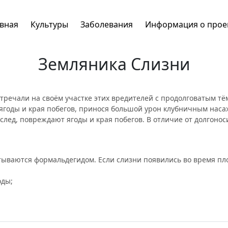
авная
Культуры
Заболевания
Информация о прое
Земляника Слизни
стречали на своём участке этих вредителей с продолговатым 
т ягоды и края побегов, принося большой урон клубничным нас
след, повреждают ягоды и края побегов. В отличие от долгонос
тываются формальдегидом. Если слизни появились во время п
оды;