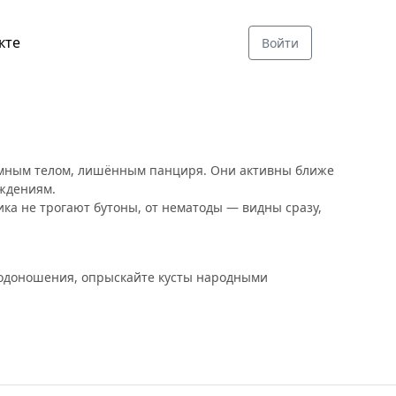
кте
Войти
тёмным телом, лишённым панциря. Они активны ближе
аждениям.
ика не трогают бутоны, от нематоды — видны сразу,
лодоношения, опрыскайте кусты народными