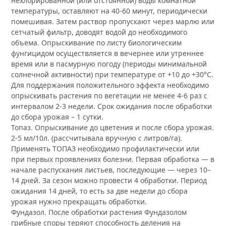
нехлорированной (или отстоянной) воды комнатной
температуры, оставляют на 40-60 минут, периодически
помешивая. Затем раствор пропускают через марлю или
сетчатый фильтр, доводят водой до необходимого
объема. Опрыскивание по листу биологическим
фунгицидом осуществляется в вечернее или утреннее
время или в пасмурную погоду (периоды минимальной
солнечной активности) при температуре от +10 до +30°С.
Для поддержания положительного эффекта необходимо
опрыскивать растения по вегетации не менее 4-6 раз с
интервалом 2-3 недели. Срок ожидания после обработки
до сбора урожая – 1 сутки.
Топаз. Опрыскивание до цветения и после сбора урожая.
2-5 мл/10л. (рассчитывала вручную с литров/га).
Применять ТОПАЗ необходимо профилактически или
при первых проявлениях болезни. Первая обработка — в
начале распускания листьев, последующие — через 10–
14 дней. За сезон можно провести 4 обработки. Период
ожидания 14 дней, то есть за две недели до сбора
урожая нужно прекращать обработки.
Фундазол. После обработки растения Фундазолом
грибные споры теряют способность деления на