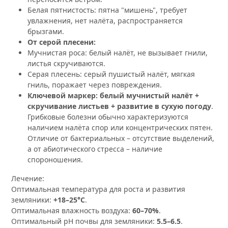
Белая пятнистость: пятна "мишень", требует
увлажнения, нет налёта, распространяется
брызгами.
От серой плесени:
Мучнистая роса: белый налёт, не вызывает гнили,
листья скручиваются.
Серая плесень: серый пушистый налёт, мягкая
гниль, поражает через повреждения.
Ключевой маркер:
белый мучнистый налёт +
скручивание листьев + развитие в сухую погоду
.
Грибковые болезни обычно характеризуются
наличием налёта спор или концентрических пятен.
Отличие от бактериальных – отсутствие выделений,
а от абиотического стресса – наличие
спороношения.
Лечение:
Оптимальная температура для роста и развития
земляники:
+18–25°C
.
Оптимальная влажность воздуха:
60–70%
.
Оптимальный pH почвы для земляники:
5.5–6.5
.