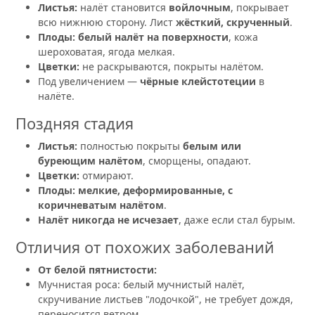
Листья:
налёт становится
войлочным
, покрывает
всю нижнюю сторону. Лист
жёсткий, скрученный
.
Плоды:
белый налёт на поверхности
, кожа
шероховатая, ягода мелкая.
Цветки:
не раскрываются, покрыты налётом.
Под увеличением —
чёрные клейстотеции
в
налёте.
Поздняя стадия
Листья:
полностью покрыты
белым или
буреющим налётом
, сморщены, опадают.
Цветки:
отмирают.
Плоды:
мелкие, деформированные, с
коричневатым налётом
.
Налёт никогда не исчезает
, даже если стал бурым.
Отличия от похожих заболеваний
От белой пятнистости:
Мучнистая роса: белый мучнистый налёт,
скручивание листьев "лодочкой", не требует дождя,
переносится ветром.