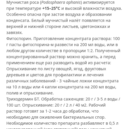
Мучнистая роса (
Podosphaera aphanis
) активизируется
при температуре
+15–25°C
и высокой влажности воздуха.
Особенно опасна при застое воздуха и образовании
конденсата. Белый мучнистый налёт появляется на
верхней и нижней стороне листьев, цветоножках и
завязях.
Фитоспорин. Приготовление концентрата раствора: 100
г пасты фитоспорина-м развести на 200 мл воды, или в
любом другом количестве в пропорции 1:2. Полученный
концентрированный раствор можно хранить, а перед
применением еще раз разводить водой из расчета:
Опрыскивание по листу овощей, ягод, фруктовых
деревьев и цветов для профилактики и лечения
различных заболеваний - 3 чайные ложки концентрата
на 10 л воды или 4 капли концентрата на 200 мл воды,
полив и опрыскивание.
Триходермин БТ. Обработка саженцев: 20 г / 3-5 л воды /
100 шт. Опрыскивание: 20 г / 2 л / 40 м2. Рабочий
раствор готовят за 1-2 часа до обработки, что
необходимо для оживления бактериальных спор.
Необходимое количество препарата разбавляют в 0,5 л