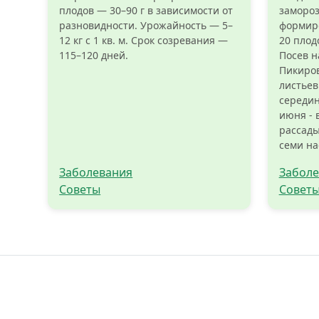
плодов — 30–90 г в зависимости от
замороз
разновидности. Урожайность — 5–
формиро
12 кг с 1 кв. м. Срок созревания —
20 плод
115–120 дней.
Посев н
Пикиров
листьев
середин
июня - 
рассады
семи на
Заболевания
Заболе
Советы
Совет