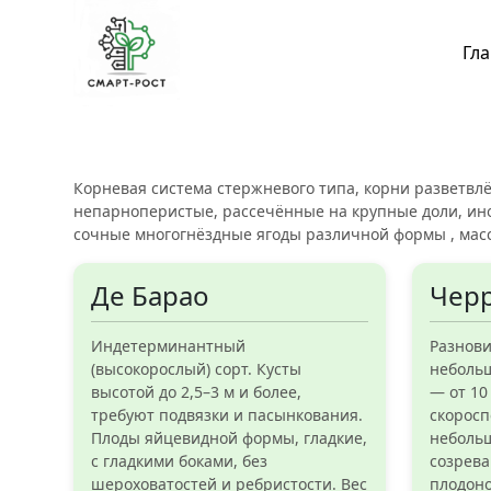
Гл
Корневая система стержневого типа, корни разветвлё
непарноперистые, рассечённые на крупные доли, ино
сочные многогнёздные ягоды различной формы , масс
Де Барао
Чер
Индетерминантный
Разнови
(высокорослый) сорт. Кусты
небольш
высотой до 2,5–3 м и более,
— от 10 
требуют подвязки и пасынкования.
скоросп
Плоды яйцевидной формы, гладкие,
неболь
с гладкими боками, без
созрева
шероховатостей и ребристости. Вес
плодоно