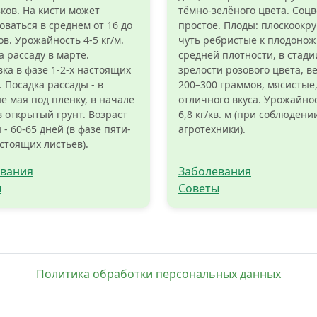
ков. На кисти может
тёмно-зелёного цвета. Соцв
ваться в среднем от 16 до
простое. Плоды: плоскоокру
ов. Урожайность 4-5 кг/м.
чуть ребристые к плодонож
а рассаду в марте.
средней плотности, в стади
ка в фазе 1-2-х настоящих
зрелости розового цвета, в
. Посадка рассады - в
200–300 граммов, мясистые
е мая под пленку, в начале
отличного вкуса. Урожайнос
в открытый грунт. Возраст
6,8 кг/кв. м (при соблюдени
 - 60-65 дней (в фазе пяти-
агротехники).
стоящих листьев).
вания
Заболевания
ы
Советы
Политика обработки персональных данных