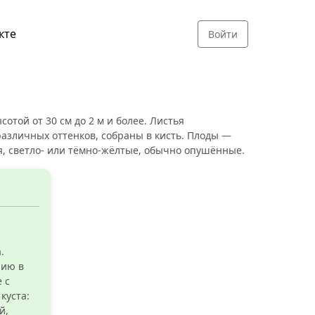
кте
Войти
той от 30 см до 2 м и более. Листья
азличных оттенков, собраны в кисть. Плоды —
я, светло- или тёмно-жёлтые, обычно опушённые.
.
нию в
 с
куста:
й,