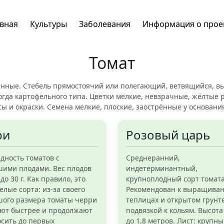
авная
Культуры
Заболевания
Информация о прое
Томат
нные. Стебель прямостоячий или полегающий, ветвящийся, высо
гда картофельного типа. Цветки мелкие, невзрачные, жёлтые р
ы и окраски. Семена мелкие, плоские, заострённые у основани
ри
Розовый царь
дность томатов с
Среднеранний,
ими плодами. Вес плодов
индетерминантный,
до 30 г. Как правило, это
крупноплодный сорт томата
елые сорта: из-за своего
Рекомендован к выращива
шого размера томаты черри
теплицах и открытом грунте
ют быстрее и продолжают
подвязкой к кольям. Высота 
сить до первых
до 1,8 метров. Лист: крупны